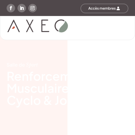
Accès membres
Salle de
Sport
Renforcement
Musculaire – Spécial
Cyclo & Joggeurs